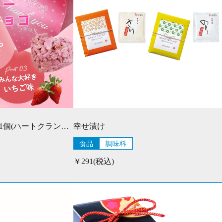
SWEETストロベリー1個(ハートクランチ1個入)
幸せ漬け
食品
調味料
￥291(税込)