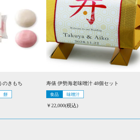
うのきもち
寿俵 伊勢海老味噌汁 48個セット
餅
食品
味噌汁
￥22,000(税込)