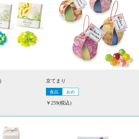
う
京てまり
食品
あめ
￥259(税込)