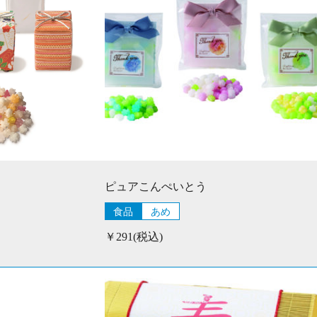
ピュアこんぺいとう
食品
あめ
￥291(税込)