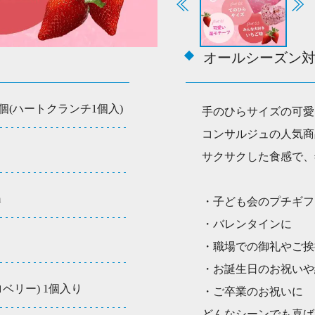
1
個
(ハ
ー
オールシーズン
ト
ク
ラ
1個(ハートクランチ1個入)
手のひらサイズの可愛
ン
コンサルジュの人気商
チ
1
サクサクした食感で、
個
入)
m
・子ども会のプチギフ
個
・バレンタインに
・職場での御礼やご挨
・お誕生日のお祝いや
ベリー) 1個入り
・ご卒業のお祝いに
どんなシーンでも喜ば