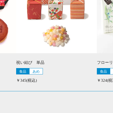
祝い結び 単品
フローリ
食品
あめ
食品
￥345(税込)
￥324(税