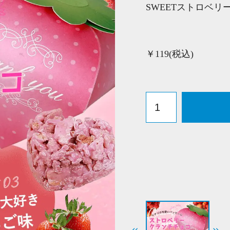
SWEETストロベリ
￥119(税込)
S
W
E
E
T
ス
ト
ロ
ベ
リ
ー