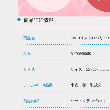
商品詳細情報
商品名
SWEETストロベリー
品番
R-CON0068
サイズ
サイズ：55×55×h65m
アレルギー8品目
小麦・卵・乳成分
商品内容
ハートクランチ(ストロ