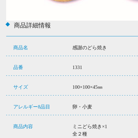
商品詳細情報
商品名
感謝のどら焼き
品番
1331
サイズ
100×100×45㎜
アレルギー8品目
卵・小麦
商品内容
ミニどら焼き×1
全２種