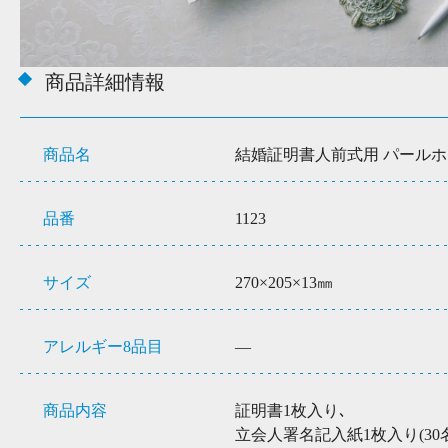
商品詳細情報
商品名
結婚証明書人前式用 パール
品番
1123
サイズ
270×205×13㎜
アレルギー8品目
―
商品内容
証明書1枚入り､
立会人署名記入紙1枚入り(30