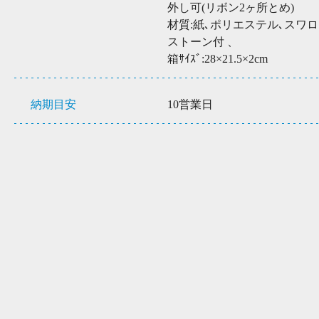
外し可(リボン2ヶ所とめ)
材質:紙､ポリエステル､スワ
ストーン付 、
箱ｻｲｽﾞ:28×21.5×2cm
納期目安
10営業日