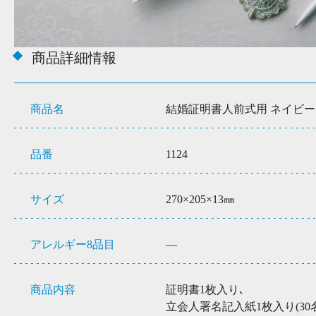
商品詳細情報
商品名
結婚証明書人前式用 ネイビー
品番
1124
サイズ
270×205×13㎜
アレルギー8品目
―
商品内容
証明書1枚入り､
立会人署名記入紙1枚入り(30