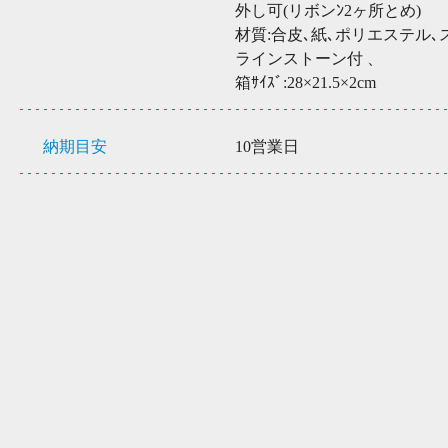
外し可(リボンﾝ2ヶ所とめ)
材質:合皮､紙､ポリエステル
ラインストーン付 、
箱ｻｲｽﾞ:28×21.5×2cm
納期目安
10営業日