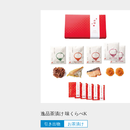
逸品茶漬け 味くらべK
引き出物
お茶漬け