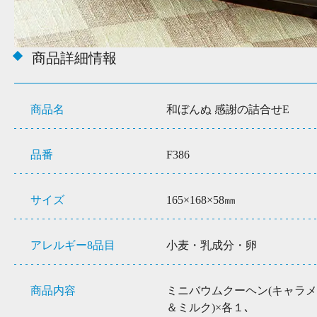
商品詳細情報
商品名
和ぼんぬ 感謝の詰合せE
品番
F386
サイズ
165×168×58㎜
アレルギー8品目
小麦・乳成分・卵
商品内容
ミニバウムクーヘン(キャラメ
＆ミルク)×各１､