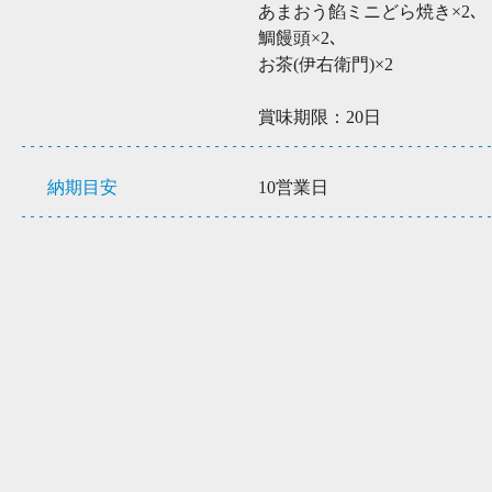
あまおう餡ミニどら焼き×2､
鯛饅頭×2､
お茶(伊右衛門)×2
賞味期限：20日
納期目安
10営業日