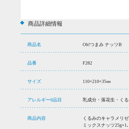
商品詳細情報
商品名
Oh!つまみ ナッツB
品番
F282
サイズ
110×210×35㎜
アレルギー8品目
乳成分・落花生・くる
商品内容
くるみのキャラメリゼ25
ミックスナッツ25g×1､