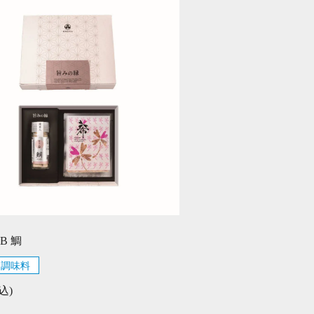
B 鯛
調味料
込)