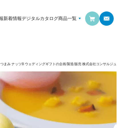
報
新着情報
デジタルカタログ
商品一覧
h!つまみ ナッツB
ウェディングギフトの企画/製造/販売
株式会社コンサルジュ