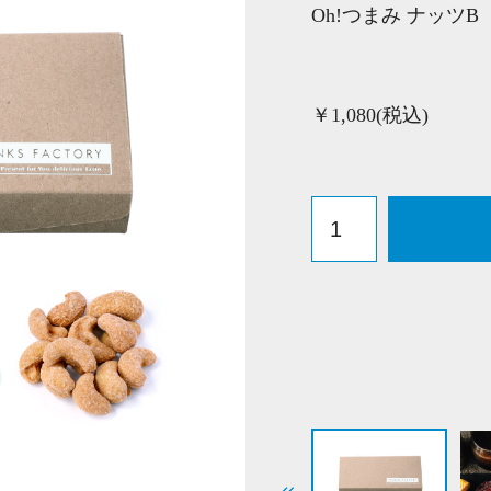
Oh!つまみ ナッツB
￥1,080(税込)
O
h!
つ
ま
み
ナ
ッ
ツ
B
個