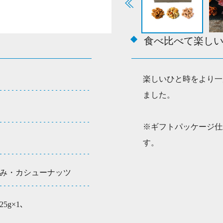
食べ比べて楽し
楽しいひと時をより一
ました。
※ギフトパッケージ仕
す。
み・カシューナッツ
g×1､