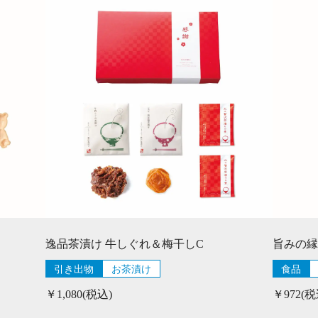
逸品茶漬け 牛しぐれ＆梅干しC
旨みの縁
引き出物
お茶漬け
食品
￥1,080(税込)
￥972(税