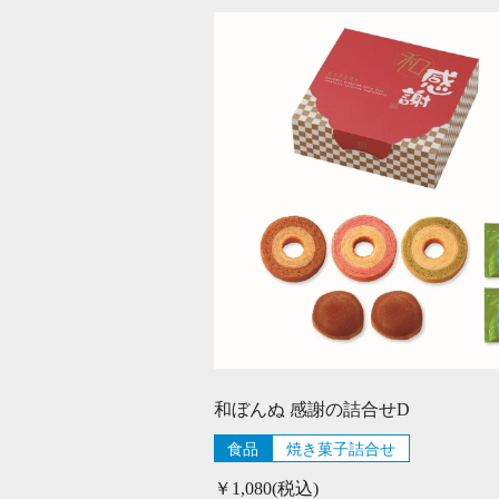
和ぼんぬ 感謝の詰合せD
食品
焼き菓子詰合せ
￥1,080(税込)