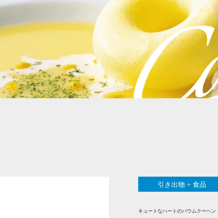
F
引き出物 + 食品
キュートなハートのバウムクーヘン