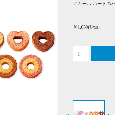
アムール ハートの
￥1,080(税込)
ア
ム
ー
ル
ハ
ー
ト
の
バ
ウ
ム