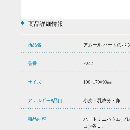
商品詳細情報
商品名
アムール ハートのバ
品番
F242
サイズ
100×170×90㎜
アレルギー8品目
小麦・乳成分・卵
商品内容
ハートミニバウム(プ
コ)×各１､