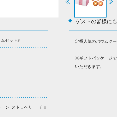
セ
ッ
ト
F
ゲストの皆様に
個
ウムセットF
定番人気のバウムクー
※ギフトパッケージで
いただきます。
レーン･ストロベリー･チョ