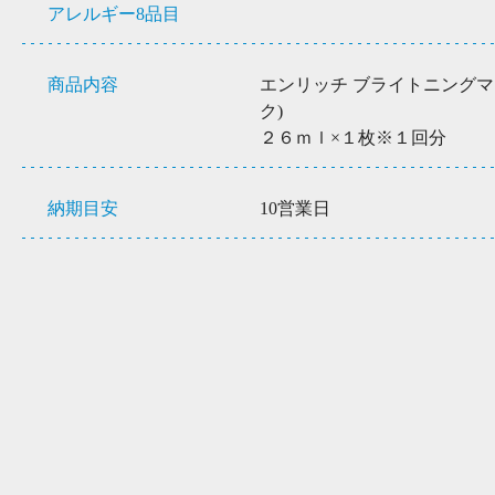
アレルギー8品目
商品内容
エンリッチ ブライトニングマ
ク)
２６ｍｌ×１枚※１回分
納期目安
10営業日