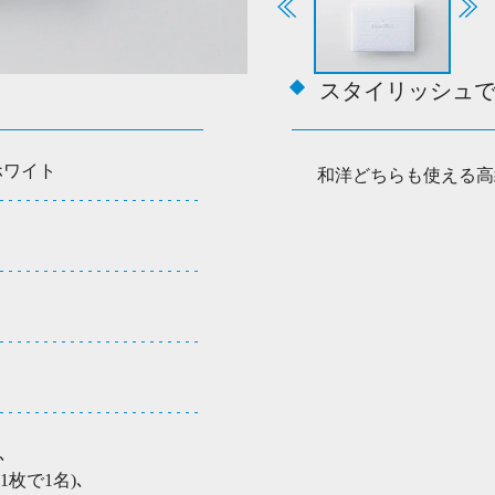
イ
ト
個
スタイリッシュ
ホワイト
和洋どちらも使える高
､
1枚で1名)､