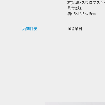
材質:紙･スワロフス
具付(鉄)､
箱:15×18.5×4.5cm
納期目安
10営業日