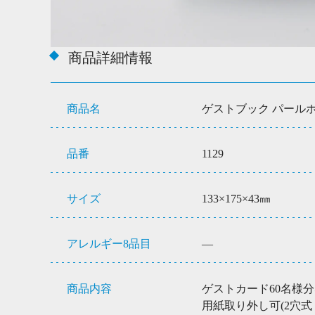
商品詳細情報
商品名
ゲストブック パール
品番
1129
サイズ
133×175×43㎜
アレルギー8品目
―
商品内容
ゲストカード60名様分
用紙取り外し可(2穴式 