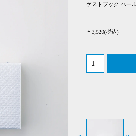
ゲストブック パー
￥3,520(税込)
ゲ
ス
ト
ブ
ッ
ク
パ
ー
ル
ホ
ワ