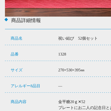
商品詳細情報
商品名
祝い結び 52個セット
品番
1328
サイズ
270×530×395㎜
アレルギー8品目
―
商品内容
金平糖20ｇ✕52
プレートにお二人の記念日と