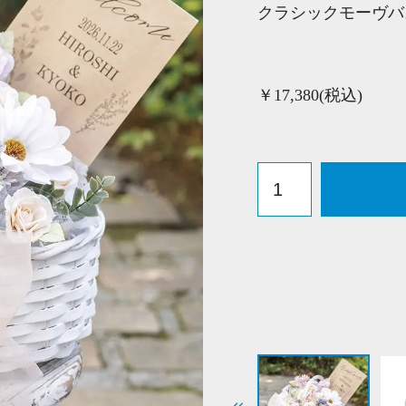
クラシックモーヴバ
￥17,380(税込)
ク
ラ
シ
ッ
ク
モ
ー
ヴ
バ
ス
ケ