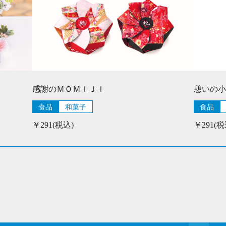
感謝のＭＯＭＩＪＩ
憩いの小
食品
和菓子
食品
￥291(税込)
￥291(税