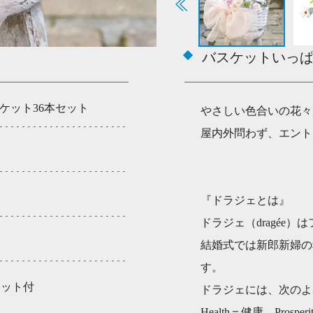
ッ
ト
3
6
バスケットいっ
本
セ
ッ
ケット36本セット
やさしい色合いの花々
ト
屋内外問わず、エント
個
『ドラジェとは』
ドラジェ（dragée
結婚式では新郎新婦の
す。
ケット付
ドラジェには、次のよ
Health＝健康、Prospe