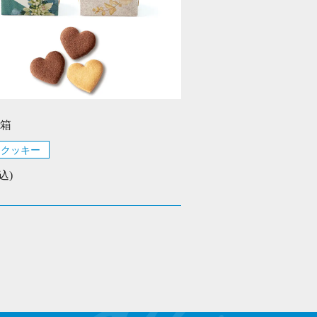
箱
クッキー
込)