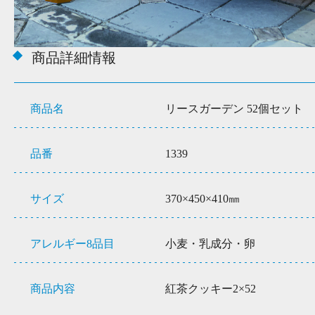
商品詳細情報
商品名
リースガーデン 52個セット
品番
1339
サイズ
370×450×410㎜
アレルギー8品目
小麦・乳成分・卵
商品内容
紅茶クッキー2×52