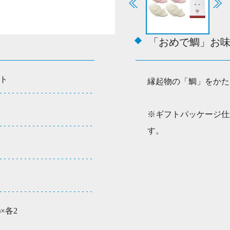
個
「おめで鯛」お
ト
縁起物の「鯛」をかた
※ギフトパッケージ仕
す。
×各2