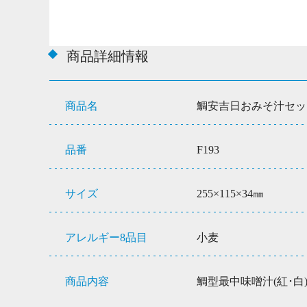
商品詳細情報
商品名
鯛安吉日おみそ汁セッ
品番
F193
サイズ
255×115×34㎜
アレルギー8品目
小麦
商品内容
鯛型最中味噌汁(紅･白)