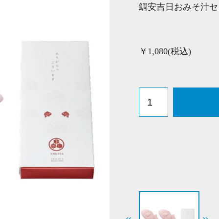
鯛安吉日おみそ汁セ
￥1,080(税込)
鯛
安
吉
日
お
み
そ
汁
セ
ッ
ト