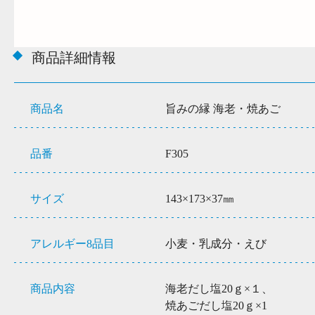
商品詳細情報
商品名
旨みの縁 海老・焼あご
品番
F305
サイズ
143×173×37㎜
アレルギー8品目
小麦・乳成分・えび
商品内容
海老だし塩20ｇ×１、
焼あごだし塩20ｇ×1