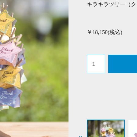
キラキラツリー（ク
￥18,150(税込)
キ
ラ
キ
ラ
ツ
リ
ー
（ク
ラ
ン
チ）