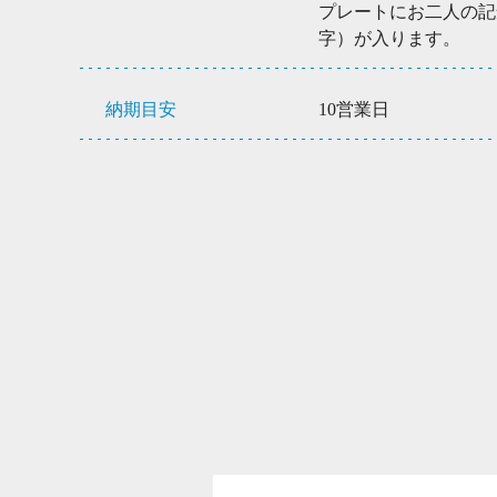
プレートにお二人の記
字）が入ります。
納期目安
10営業日