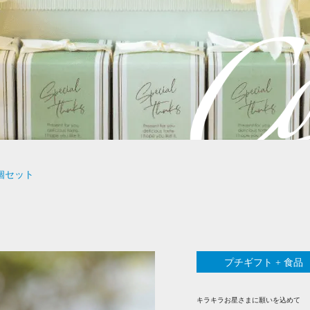
個セット
プチギフト + 食品
キラキラお星さまに願いを込めて