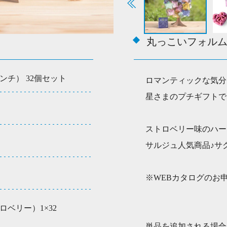
3
2
個
セ
丸っこいフォル
ッ
ト
個
チ） 32個セット
ロマンティックな気分
星さまのプチギフトで
ストロベリー味のハー
サルジュ人気商品♪サ
※WEBカタログのお
ベリー）1×32
単品を追加される場合