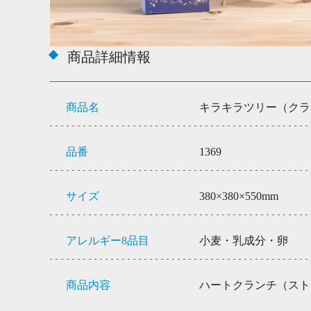
商品詳細情報
商品名
キラキラツリー（クラン
品番
1369
サイズ
380×380×550mm
アレルギー8品目
小麦・乳成分・卵
商品内容
ハートクランチ（ストロ