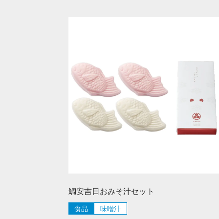
鯛安吉日おみそ汁セット
食品
味噌汁